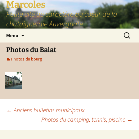
Marcoles
Aller
au
Petite cité de caractère au coeur de la
contenu
chataigneraie Auvergnate
Recherc
Menu
Photos du Balat
Photos du bourg
Navigation
←
Anciens bulletins municipaux
Photos du camping, tennis, piscine
→
des