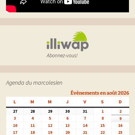
Abonnez-vous!
Agenda du marcolesien
Évènements en août 2026
L
LUNDI
M
MARDI
M
MERCREDI
J
JEUDI
V
VENDREDI
S
SAMEDI
D
DIMA
27
27
28
28
29
29
30
30
31
31
1
1
2
2
juillet
juillet
juillet
juillet
juillet
août
août
3
3
4
4
5
5
6
6
7
7
8
8
9
9
2026
2026
2026
2026
2026
2026
2026
août
août
août
août
août
août
août
10
10
11
11
12
12
13
13
14
14
15
15
16
16
2026
2026
2026
2026
2026
2026
2026
août
août
août
août
août
août
août
17
17
18
18
19
19
20
20
21
21
22
22
23
23