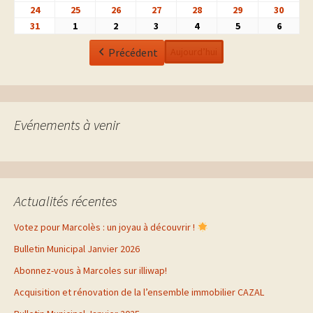
2026
2026
2026
2026
2026
2026
2026
août
août
août
août
août
août
août
24
24
25
25
26
26
27
27
28
28
29
29
30
30
2026
2026
2026
2026
2026
2026
2026
août
août
août
août
août
août
août
31
31
1
1
2
2
3
3
4
4
5
5
6
6
2026
2026
2026
2026
2026
2026
2026
août
septembre
septembre
septembre
septembre
septembre
septe
Précédent
Aujourd’hui
2026
2026
2026
2026
2026
2026
2026
Evénements à venir
Actualités récentes
Votez pour Marcolès : un joyau à découvrir !
Bulletin Municipal Janvier 2026
Abonnez-vous à Marcoles sur illiwap!
Acquisition et rénovation de la l’ensemble immobilier CAZAL