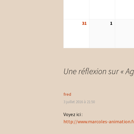
août
août
2026
2026
31
31
1
1
août
septembr
2026
2026
Une réflexion sur «
Ag
fred
3 juillet 2016 à 21:50
Voyez ici :
http://www.marcoles-animation.fr