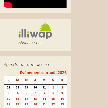
Photos environnement
Photos anciennes
Abonnez-vous!
Agenda du marcolesien
Évènements en août 2026
L
LUNDI
M
MARDI
M
MERCREDI
J
JEUDI
V
VENDREDI
S
SAMEDI
D
DIMANCHE
27
27
28
28
29
29
30
30
31
31
1
1
2
2
juillet
juillet
juillet
juillet
juillet
août
août
3
3
4
4
5
5
7
7
8
8
9
9
6
6
2026
2026
2026
2026
2026
2026
2026
août
août
août
août
août
août
août
10
10
11
11
12
12
13
13
14
14
15
15
16
16
2026
2026
2026
2026
2026
2026
2026
août
août
août
août
août
août
août
17
17
18
18
19
19
20
20
21
21
22
22
23
23