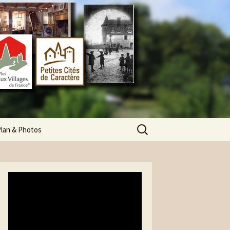
Rechercher :
lan & Photos
Comment venir?
lan de Marcolès
hotos des animations
hotos du bourg