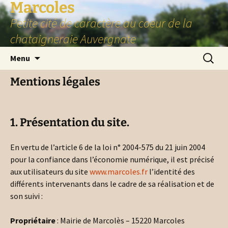
Marcoles
Aller
au
Petite cité de caractère au coeur de la
contenu
chataigneraie Auvergnate
Recherc
Menu
Mentions légales
1. Présentation du site.
En vertu de l’article 6 de la loi n° 2004-575 du 21 juin 2004
pour la confiance dans l’économie numérique, il est précisé
aux utilisateurs du site
www.marcoles.fr
l’identité des
différents intervenants dans le cadre de sa réalisation et de
son suivi :
Propriétaire
: Mairie de Marcolès – 15220 Marcoles